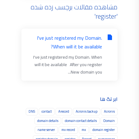
مشاهده مقالات برچسب زده شده
'register'
I've just registered my Domain.
When will it be available?
I've just registered my Domain. When
will it be available After you register
New domain you...
ابر تگ ها
DNS
contact
Arecord
Acronis backup
Acronis
domain details
domain contact details
Domain
name server
mx record
mx
domain register
register domain
register
Record
nameserver