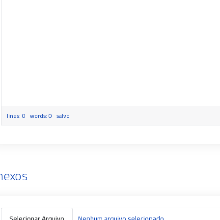
lines: 0 words: 0
salvo
nexos
Selecionar Arquivo
Nenhum arquivo selecionado