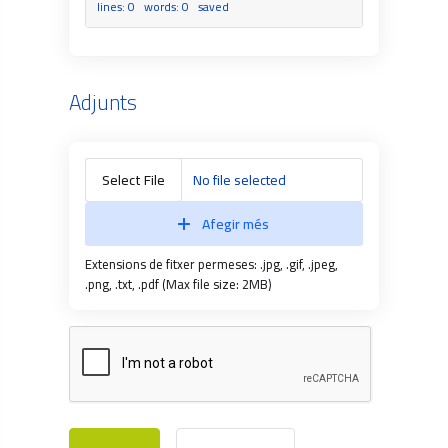
lines: 0 words: 0
saved
Adjunts
Select File
No file selected
Afegir més
Extensions de fitxer permeses: .jpg, .gif, .jpeg,
.png, .txt, .pdf (Max file size: 2MB)