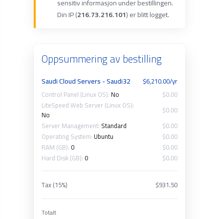
sensitiv informasjon under bestillingen.
Din IP (
216.73.216.101
) er blitt logget.
Oppsummering av bestilling
Saudi Cloud Servers - Saudi32
$6,210.00/yr
Control Panel (Linux OS):
No
$0.00
LiteSpeed Web Server (Linux OS):
$0.00
No
Server Management:
Standard
$0.00
Operating System:
Ubuntu
$0.00
RAM (GB):
0
$0.00
Hard Disk (GB):
0
$0.00
Tax (15%)
$931.50
Totalt