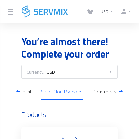
USD
You’re almost there!
Complete your order
Currency:
USD
Business Email
Saudi Cloud Servers
Domain Search
Products
Saudi4