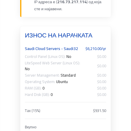
IP адреса е (
216.73.217.114
) од која
сте и најавени.
ИЗНОС НА НАРАЧКАТА
Saudi Cloud Servers - Saudi32
$6,210.00/yr
Control Panel (Linux OS):
No
$0.00
LiteSpeed Web Server (Linux OS):
$0.00
No
Server Management:
Standard
$0.00
Operating System:
Ubuntu
$0.00
RAM (GB):
0
$0.00
Hard Disk (GB):
0
$0.00
Tax (15%)
$931.50
Вкупно