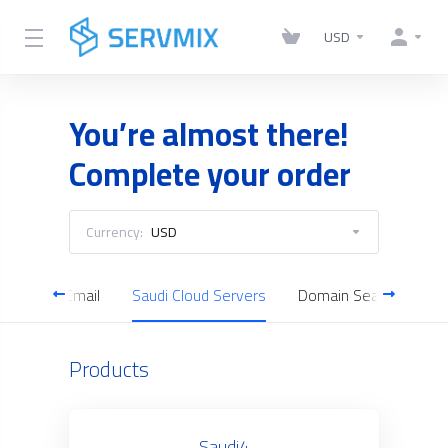
USD
You’re almost there!
Complete your order
Currency:
USD
Business Email
Saudi Cloud Servers
Domain Search
Products
Saudi4