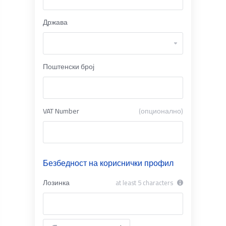
Држава
Поштенски број
VAT Number
(опционално)
Безбедност на кориснички профил
Лозинка
at least 5 characters