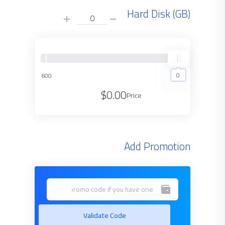
Hard Disk (GB)
0
600
0
$0.00
Price
Add Promotion
Validate Code