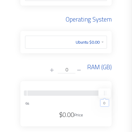
Operating System
RAM (GB)
0
64
0
$0.00
Price