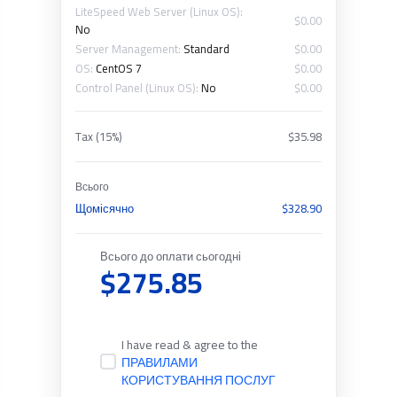
LiteSpeed Web Server (Linux OS):
$0.00
No
Server Management:
Standard
$0.00
OS:
CentOS 7
$0.00
Control Panel (Linux OS):
No
$0.00
Tax (15%)
$35.98
Всього
Щомісячно
$328.90
Всього до оплати сьогодні
$275.85
I have read & agree to the
ПРАВИЛАМИ
КОРИСТУВАННЯ ПОСЛУГ