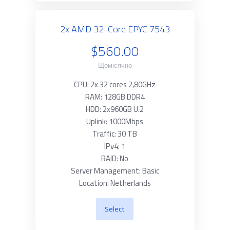
2x AMD 32-Core EPYC 7543
$560.00
Щомісячно
CPU: 2x 32 cores 2,80GHz
RAM: 128GB DDR4
HDD: 2x960GB U.2
Uplink: 1000Mbps
Traffic: 30 TB
IPv4: 1
RAID: No
Server Management: Basic
Location: Netherlands
Select