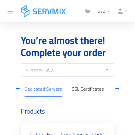
USD
You’re almost there!
Complete your order
Currency:
USD
gement
Dedicated Servers
SSL Certificates
Business 
Products
1x Intel Hexa-Core Xeon E-2286G