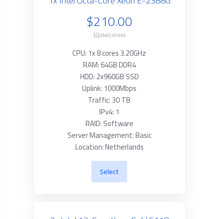
1x Intel Octa-Core Xeon E-2388G
$210.00
Щомісячно
CPU: 1x 8 cores 3.20GHz
RAM: 64GB DDR4
HDD: 2x960GB SSD
Uplink: 1000Mbps
Traffic: 30 TB
IPv4: 1
RAID: Software
Server Management: Basic
Location: Netherlands
Select