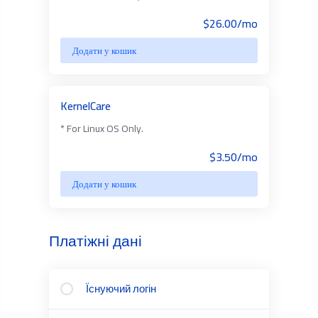
$26.00/mo
Додати у кошик
KernelCare
* For Linux OS Only.
$3.50/mo
Додати у кошик
Платіжні дані
Їснуючий логін