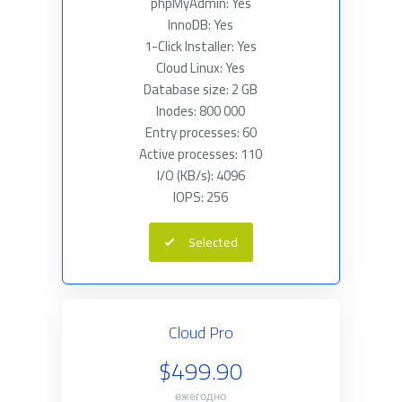
phpMyAdmin: Yes
InnoDB: Yes
1-Click Installer: Yes
Cloud Linux: Yes
Database size: 2 GB
Inodes: 800 000
Entry processes: 60
Active processes: 110
I/O (KB/s): 4096
IOPS: 256
Selected
Cloud Pro
$499.90
ежегодно