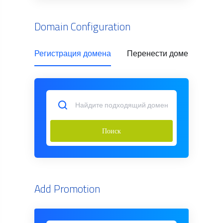
Domain Configuration
Регистрация домена
Перенести домен
Use
Поиск
Add Promotion