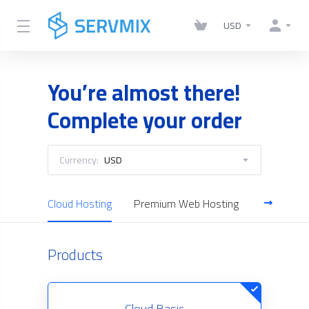
USD
You’re almost there!
Complete your order
Currency:
USD
Cloud Hosting
Premium Web Hosting
Reseller H
Products
Cloud Basic