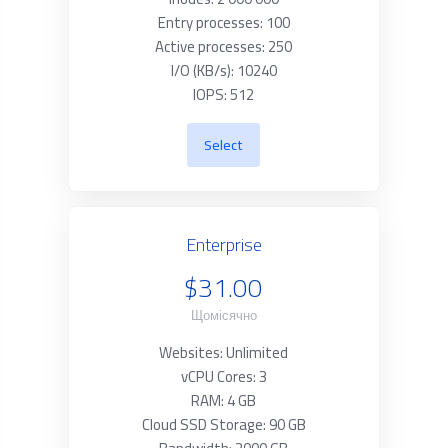
Entry processes: 100
Active processes: 250
I/O (KB/s): 10240
IOPS: 512
Select
Enterprise
$31.00
Щомісячно
Websites: Unlimited
vCPU Cores: 3
RAM: 4 GB
Cloud SSD Storage: 90 GB