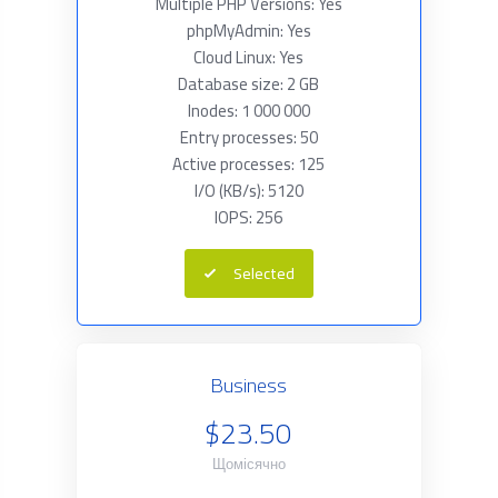
Multiple PHP Versions: Yes
phpMyAdmin: Yes
Cloud Linux: Yes
Database size: 2 GB
Inodes: 1 000 000
Entry processes: 50
Active processes: 125
I/O (KB/s): 5120
IOPS: 256
Selected
Business
$23.50
Щомісячно