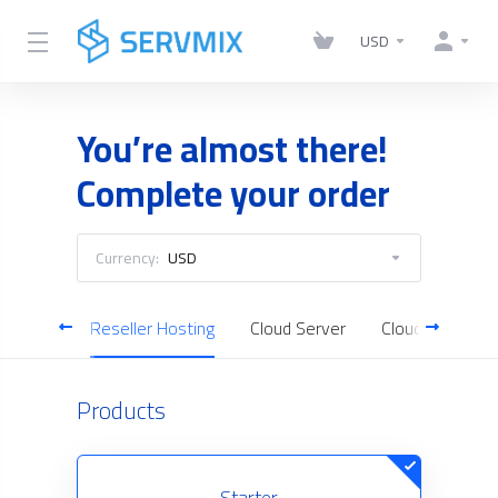
USD
You’re almost there!
Complete your order
Currency:
USD
Hosting
Reseller Hosting
Cloud Server
Cloud Backup
Products
Starter