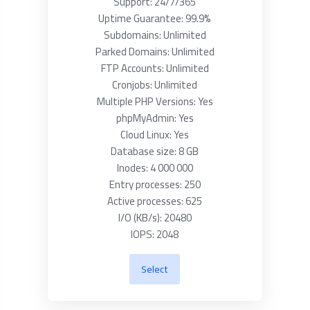
Support: 24/7/365
Uptime Guarantee: 99.9%
Subdomains: Unlimited
Parked Domains: Unlimited
FTP Accounts: Unlimited
Cronjobs: Unlimited
Multiple PHP Versions: Yes
phpMyAdmin: Yes
Cloud Linux: Yes
Database size: 8 GB
Inodes: 4 000 000
Entry processes: 250
Active processes: 625
I/O (KB/s): 20480
IOPS: 2048
Select