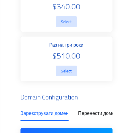
$340.00
Select
Раз на три роки
$510.00
Select
Domain Configuration
Зареєструвати домен
Перенести домен
Us