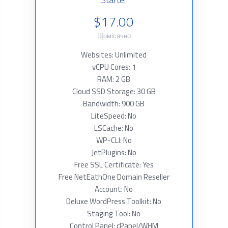
$17.00
Щомісячно
Websites: Unlimited
vCPU Cores: 1
RAM: 2 GB
Cloud SSD Storage: 30 GB
Bandwidth: 900 GB
LiteSpeed: No
LSCache: No
WP-CLI: No
JetPlugins: No
Free SSL Certificate: Yes
Free NetEathOne Domain Reseller
Account: No
Deluxe WordPress Toolkit: No
Staging Tool: No
Control Panel: cPanel/WHM