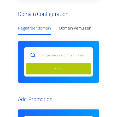
Domain Configuration
Registreer domein
Domein verhuizen
Use Owne
Zoek
Add Promotion