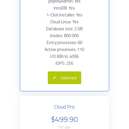
phpMyAdmin: Yes
InnoDB: Yes
1-Click Installer: Yes
Cloud Linux: Yes
Database size: 2 GB
Inodes: 800 000
Entry processes: 60
Active processes: 110
I/O (KB/s): 4096
IOPS: 256
Selected
Cloud Pro
$499.90
Per jaar